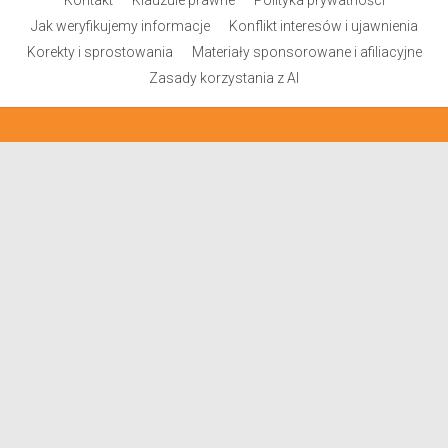
Kontakt
Klauzule prawne
Polityka prywatności
Jak weryfikujemy informacje
Konflikt interesów i ujawnienia
Korekty i sprostowania
Materiały sponsorowane i afiliacyjne
Zasady korzystania z AI