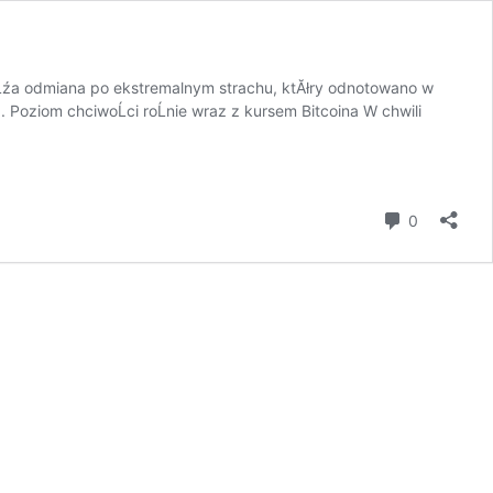
 duĹźa odmiana po ekstremalnym strachu, ktĂłry odnotowano w
 Poziom chciwoĹci roĹnie wraz z kursem Bitcoina W chwili
komentar
0