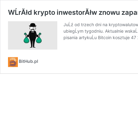
WĹrĂłd krypto inwestorĂłw znowu zapa
JuĹź od trzech dni na kryptowalutow
ubiegĹym tygodniu. Aktualnie wskaĹş
pisania artykuĹu Bitcoin kosztuje 
BitHub.pl