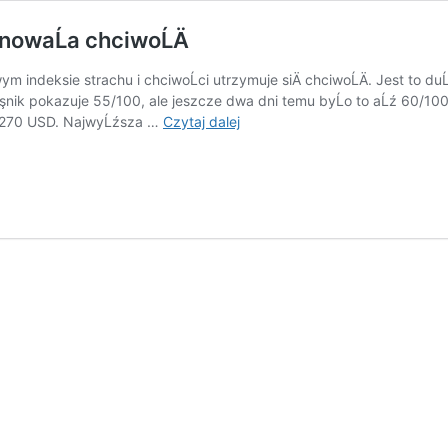
nowaĹa chciwoĹÄ
ym indeksie strachu i chciwoĹci utrzymuje siÄ chciwoĹÄ. Jest to
nik pokazuje 55/100, ale jeszcze dwa dni temu byĹo to aĹź 60/100.
WĹrĂłd
47 270 USD. NajwyĹźsza …
Czytaj dalej
krypto
inwestorĂłw
znowu
zapanowaĹa
chciwoĹÄ