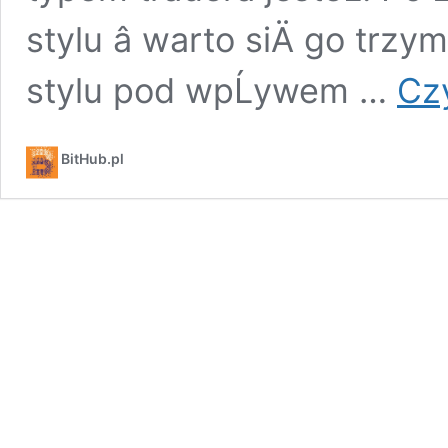
stylu â warto siÄ go trzy
stylu pod wpĹywem …
Czy
BitHub.pl